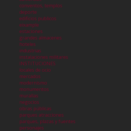
conventos, templos
deporte
edificios publicos
eixample
estaciones
grandes almacenes
hoteles
industrias
instalaciones militares
INSTITUCIONES
locales de ocio
mercados
modernismo
monumentos
murallas
negocios
obras públicas
parques atracciones
parques, plazas y fuentes
personajes