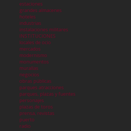
estaciones
grandes almacenes
hoteles
industrias
instalaciones militares
INSTITUCIONES
locales de ocio
mercados
modernismo
monumentos
murallas
negocios
obras públicas
parques atracciones
parques, plazas y fuentes
personajes
plazas de toros
prensa, revistas
puerto
radio