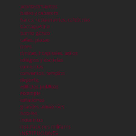
acontecimientos
bailes y cabarets
bares, restaurantes, cafeterías
barraquismo
barrio gótico
calles, plazas
cines
clinicas, hospitales, asilos
colegios y escuelas
comercios
conventos, templos
deporte
edificios publicos
eixample
estaciones
grandes almacenes
hoteles
industrias
instalaciones militares
INSTITUCIONES