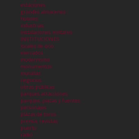
estaciones
grandes almacenes
hoteles
industrias
instalaciones militares
INSTITUCIONES
locales de ocio
mercados
modernismo
monumentos
murallas
negocios
obras públicas
parques atracciones
parques, plazas y fuentes
personajes
plazas de toros
prensa, revistas
puerto
radio