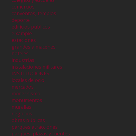
colegios y escuelas
comercios
conventos, templos
deporte
edificios publicos
eixample
estaciones
grandes almacenes
hoteles
industrias
instalaciones militares
INSTITUCIONES
locales de ocio
mercados
modernismo
monumentos
murallas
negocios
obras públicas
parques atracciones
parques, plazas y fuentes