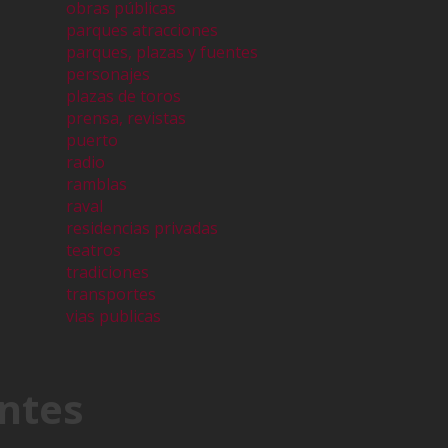
obras públicas
parques atracciones
parques, plazas y fuentes
personajes
plazas de toros
prensa, revistas
puerto
radio
ramblas
raval
residencias privadas
teatros
tradiciones
transportes
vias publicas
ntes