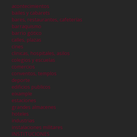
acontecimientos
bailes y cabarets
bares, restaurantes, cafeterías
barraquismo
barrio gótico
calles, plazas
cines
clinicas, hospitales, asilos
colegios y escuelas
comercios
conventos, templos
deporte
edificios publicos
eixample
estaciones
grandes almacenes
hoteles
industrias
instalaciones militares
INSTITUCIONES