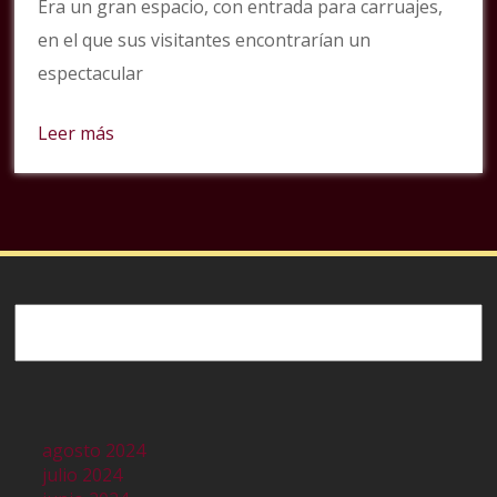
Era un gran espacio, con entrada para carruajes,
en el que sus visitantes encontrarían un
espectacular
Leer más
Buscar
agosto 2024
julio 2024