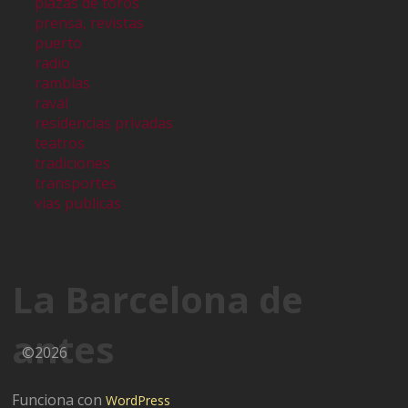
plazas de toros
prensa, revistas
puerto
radio
ramblas
raval
residencias privadas
teatros
tradiciones
transportes
vias publicas
La Barcelona de
antes
©2026
Funciona con
WordPress