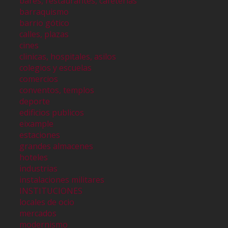
bares, restaurantes, cafeterías
barraquismo
barrio gótico
calles, plazas
cines
clinicas, hospitales, asilos
colegios y escuelas
comercios
conventos, templos
deporte
edificios publicos
eixample
estaciones
grandes almacenes
hoteles
industrias
instalaciones militares
INSTITUCIONES
locales de ocio
mercados
modernismo