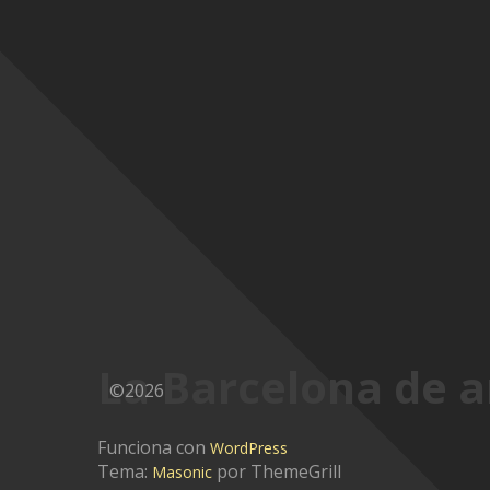
La Barcelona de a
©2026
Funciona con
WordPress
Tema:
por ThemeGrill
Masonic