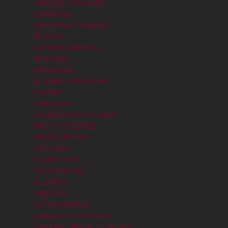
colegios y escuelas
comercios
conventos, templos
deporte
edificios publicos
eixample
estaciones
grandes almacenes
hoteles
industrias
instalaciones militares
INSTITUCIONES
locales de ocio
mercados
modernismo
monumentos
murallas
negocios
obras públicas
parques atracciones
parques, plazas y fuentes