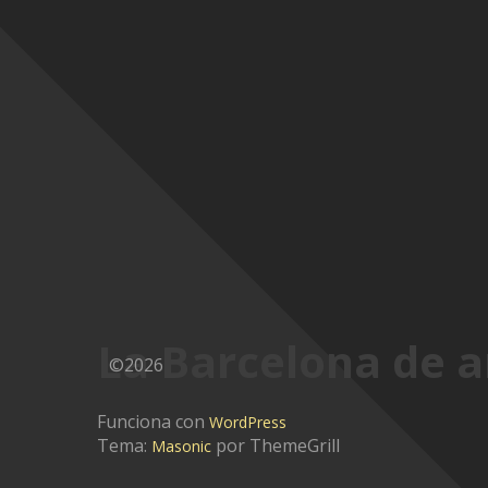
La Barcelona de a
©2026
Funciona con
WordPress
Tema:
por ThemeGrill
Masonic