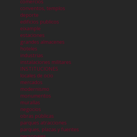
comercios
conventos, templos
deporte
edificios publicos
eixample
estaciones
grandes almacenes
hoteles
industrias
instalaciones militares
INSTITUCIONES
locales de ocio
mercados
modernismo
monumentos
murallas
negocios
obras públicas
parques atracciones
parques, plazas y fuentes
personajes