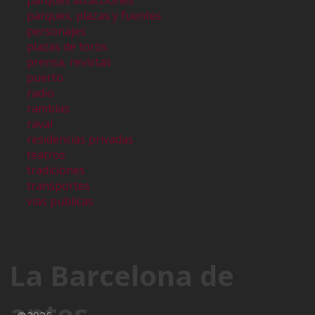
parques atracciones
parques, plazas y fuentes
personajes
plazas de toros
prensa, revistas
puerto
radio
ramblas
raval
residencias privadas
teatros
tradiciones
transportes
vias publicas
La Barcelona de
antes