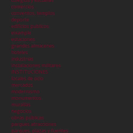
colegios y escuelas
comercios
conventos, templos
deporte
edificios publicos
eixample
estaciones
grandes almacenes
hoteles
industrias
instalaciones militares
INSTITUCIONES
locales de ocio
mercados
modernismo
monumentos
murallas
negocios
obras públicas
parques atracciones
parques, plazas y fuentes