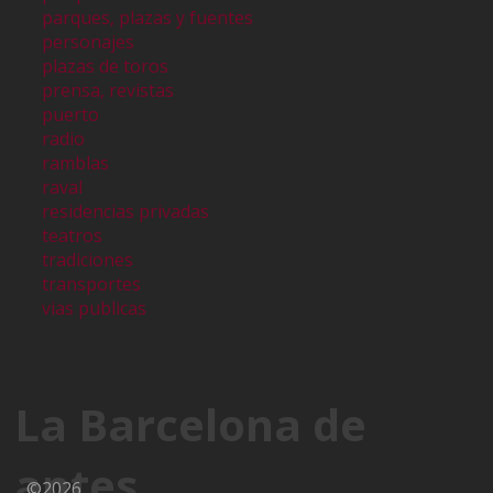
parques, plazas y fuentes
personajes
plazas de toros
prensa, revistas
puerto
radio
ramblas
raval
residencias privadas
teatros
tradiciones
transportes
vias publicas
La Barcelona de
antes
©2026