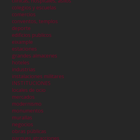
clinicas, hospitales, asilos
colegios y escuelas
comercios
conventos, templos
deporte
edificios publicos
eixample
estaciones
grandes almacenes
hoteles
industrias
instalaciones militares
INSTITUCIONES
locales de ocio
mercados
modernismo
monumentos
murallas
negocios
obras públicas
parques atracciones