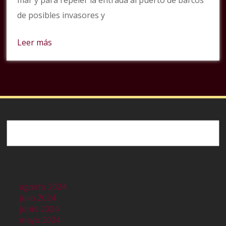
mar y para repeler la entrada al puerto de barcos
de posibles invasores y
Leer más
Buscar
agosto 2024
julio 2024
junio 2024
mayo 2024