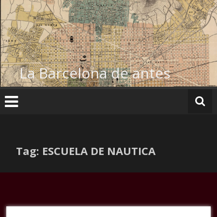
Ir
al
contenido
La Barcelona de antes
Tag: ESCUELA DE NAUTICA