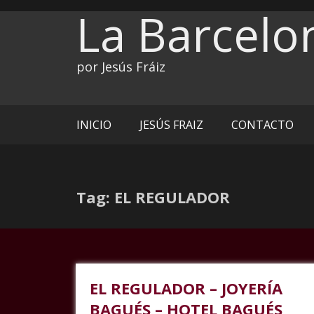
Ir
La Barcelo
al
contenido
por Jesús Fráiz
INICIO
JESÚS FRAIZ
CONTACTO
Tag: EL REGULADOR
EL REGULADOR – JOYERÍA
BAGUÉS – HOTEL BAGUÉS