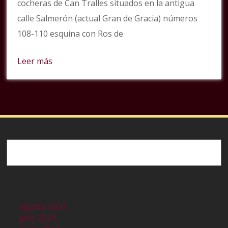
cocheras de Can Tralles situados en la antigua
calle Salmerón (actual Gran de Gracia) números
108-110 esquina con Ros de
Leer más
Buscar
agosto 2024
julio 2024