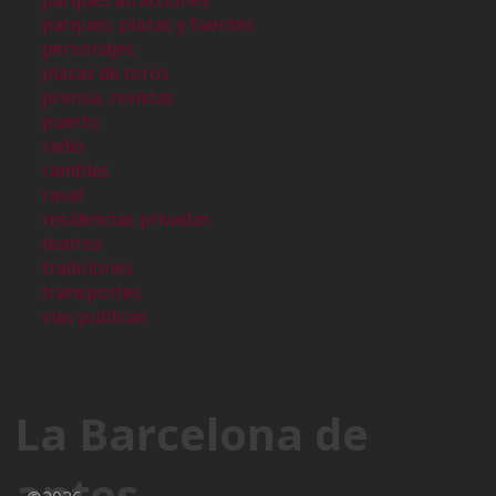
parques atracciones
parques, plazas y fuentes
personajes
plazas de toros
prensa, revistas
puerto
radio
ramblas
raval
residencias privadas
teatros
tradiciones
transportes
vias publicas
La Barcelona de
antes