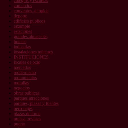
colegios y escuelas
comercios
conventos, templos
deporte
edificios publicos
eixample
estaciones
grandes almacenes
hoteles
industrias
instalaciones militares
INSTITUCIONES
locales de ocio
mercados
modernismo
monumentos
murallas
negocios
obras públicas
parques atracciones
parques, plazas y fuentes
personajes
plazas de toros
prensa, revistas
puerto