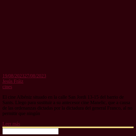
19/08/2023
27/08/2023
Jesús Fráiz
cines
El cine Albéniz situado en la calle San Jordi 13-15 del barrio de
Sants. Llego para sustituir a su antecesor cine Manelic, que a causa
de las ordenanzas dictadas por la dictadura del general Franco, al no
permitir que ningún
Leer más
Buscar