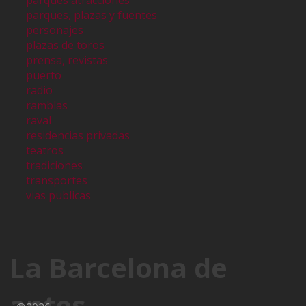
parques atracciones
parques, plazas y fuentes
personajes
plazas de toros
prensa, revistas
puerto
radio
ramblas
raval
residencias privadas
teatros
tradiciones
transportes
vias publicas
La Barcelona de
antes