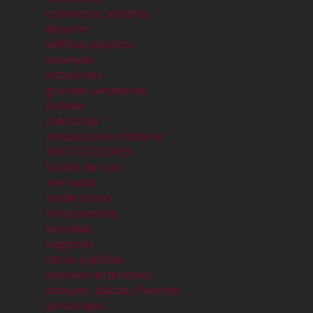
conventos, templos
deporte
edificios publicos
eixample
estaciones
grandes almacenes
hoteles
industrias
instalaciones militares
INSTITUCIONES
locales de ocio
mercados
modernismo
monumentos
murallas
negocios
obras públicas
parques atracciones
parques, plazas y fuentes
personajes