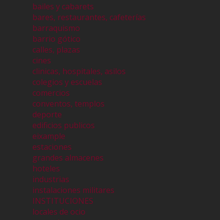
bailes y cabarets
bares, restaurantes, cafeterías
barraquismo
barrio gótico
calles, plazas
cines
clinicas, hospitales, asilos
colegios y escuelas
comercios
conventos, templos
deporte
edificios publicos
eixample
estaciones
grandes almacenes
hoteles
industrias
instalaciones militares
INSTITUCIONES
locales de ocio