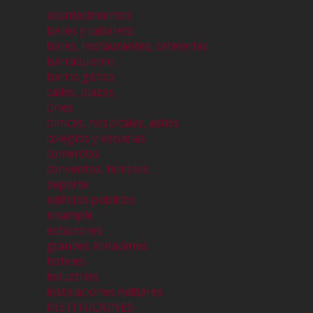
acontecimientos
bailes y cabarets
bares, restaurantes, cafeterías
barraquismo
barrio gótico
calles, plazas
cines
clinicas, hospitales, asilos
colegios y escuelas
comercios
conventos, templos
deporte
edificios publicos
eixample
estaciones
grandes almacenes
hoteles
industrias
instalaciones militares
INSTITUCIONES