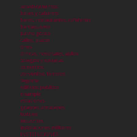
acontecimientos
bailes y cabarets
bares, restaurantes, cafeterías
barraquismo
barrio gótico
calles, plazas
cines
clinicas, hospitales, asilos
colegios y escuelas
comercios
conventos, templos
deporte
edificios publicos
eixample
estaciones
grandes almacenes
hoteles
industrias
instalaciones militares
INSTITUCIONES