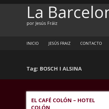
Ir
La Barcelo
al
contenido
por Jesús Fráiz
INICIO
JESÚS FRAIZ
CONTACTO
Tag: BOSCH I ALSINA
EL CAFÉ COLÓN – HOTEL
COLÓN