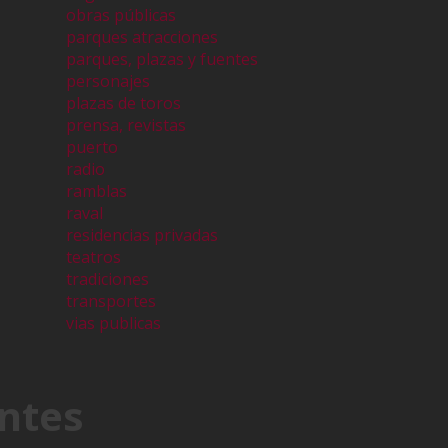
obras públicas
parques atracciones
parques, plazas y fuentes
personajes
plazas de toros
prensa, revistas
puerto
radio
ramblas
raval
residencias privadas
teatros
tradiciones
transportes
vias publicas
ntes