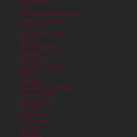
calles, plazas
cines
clinicas, hospitales, asilos
colegios y escuelas
comercios
conventos, templos
deporte
edificios publicos
eixample
estaciones
grandes almacenes
hoteles
industrias
instalaciones militares
INSTITUCIONES
locales de ocio
mercados
modernismo
monumentos
murallas
negocios