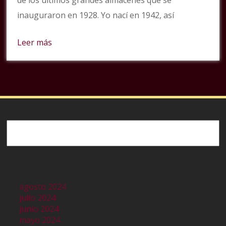
de los últimos grandes almacenes que se
inauguraron en 1928. Yo nací en 1942, así
Leer más
Buscar
agosto 2024
julio 2024
junio 2024
mayo 2024