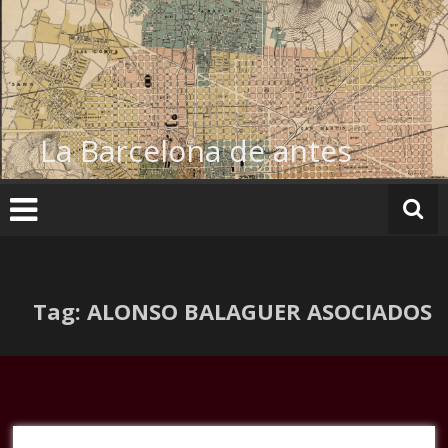
Ir
al
contenido
La Barcelona de antes
Tag: ALONSO BALAGUER ASOCIADOS