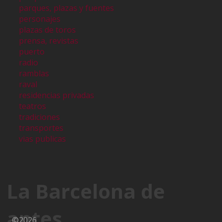
parques, plazas y fuentes
personajes
plazas de toros
prensa, revistas
puerto
radio
ramblas
raval
residencias privadas
teatros
tradiciones
transportes
vias publicas
La Barcelona de
antes
©2026