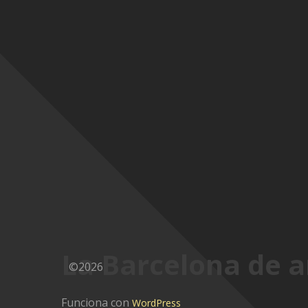
La Barcelona de a
©2026
Funciona con
WordPress