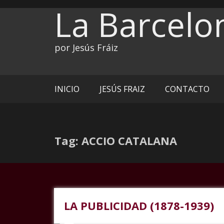
Ir
La Barcelo
al
contenido
por Jesús Fráiz
INICIO
JESÚS FRAIZ
CONTACTO
Tag: ACCIO CATALANA
LA PUBLICIDAD (1878-1939)