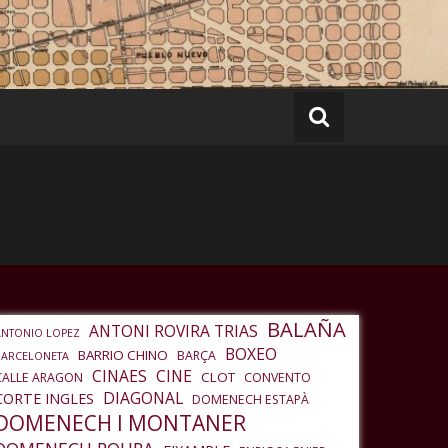
BALAÑA
ANTONI ROVIRA TRIAS
ANTONIO LOPEZ
BOXEO
BARRIO CHINO
BARÇA
BARCELONETA
CINAES
CINE
CLOT
CALLE ARAGON
CONVENTO
DIAGONAL
CORTE INGLES
DOMENECH ESTAPÀ
DOMENECH I MONTANER