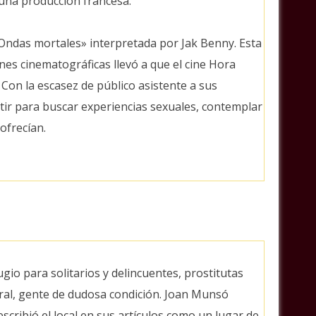
 una producción francesa.
«Ondas mortales» interpretada por Jak Benny. Esta
nes cinematográficas llevó a que el cine Hora
Con la escasez de público asistente a sus
tir para buscar experiencias sexuales, contemplar
ofrecían.
ugio para solitarios y delincuentes, prostitutas
ral, gente de dudosa condición. Joan Munsó
escribió el local en sus artículos como un lugar de