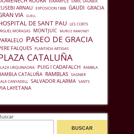
DOMENECH ROURA
EIXAMPLE
ENRIC SAGNIER
GAUDI
EUSEBI ARNAU
GRACIA
EXPOSICION 1888
GRAN VIA
GUELL
HOSPITAL DE SANT PAU
LES CORTS
MONTJUÏC
MIGUEL MORAGAS
MUÑOZ RAMONET
PASEO DE GRACIA
PARALELO
PERE FALQUES
PLANTADA ARTIGAS
PLAZA CATALUÑA
PUIG I CADAFALCH
PLAZA URQUINAONA
RAMBLA
RAMBLAS
RAMBLA CATALUÑA
SAGNIER
SALVADOR ALARMA
SALA CANYADELL
SANTS
VIA LAYETANA
Buscar
BUSCAR